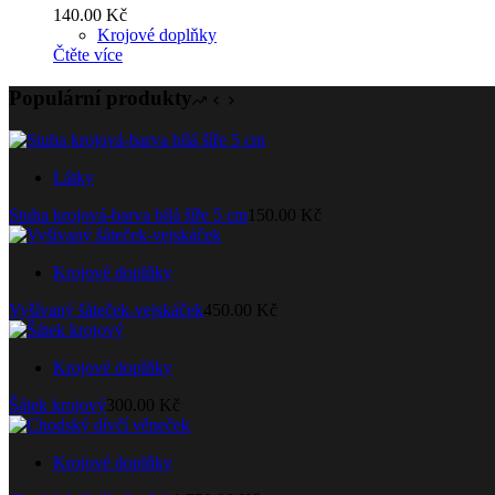
140.00
Kč
Krojové doplňky
Čtěte více
Populární produkty
Látky
Stuha krojová-barva bílá šíře 5 cm
150.00
Kč
Krojové doplňky
Vyšívaný šáteček-vejskáček
450.00
Kč
Krojové doplňky
Šátek krojový
300.00
Kč
Krojové doplňky