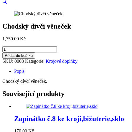
🔍
Chodský dívčí věneček
1,750.00
Kč
Chodský
dívčí
Přidat do košíku
věneček
SKU:
0003
Kategorie:
Krojové doplňky
množství
Popis
Chodský dívčí věneček.
Související produkty
Zapínátko č.8 ke kroji,bižuterie,sklo
170.00
Kč