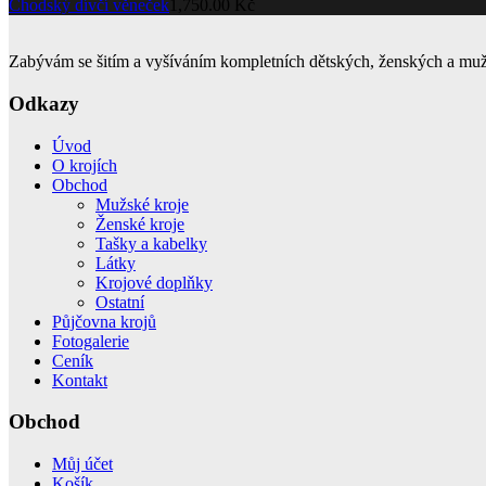
Chodský dívčí věneček
1,750.00
Kč
Zabývám se šitím a vyšíváním kompletních dětských, ženských a muž
Odkazy
Úvod
O krojích
Obchod
Mužské kroje
Ženské kroje
Tašky a kabelky
Látky
Krojové doplňky
Ostatní
Půjčovna krojů
Fotogalerie
Ceník
Kontakt
Obchod
Můj účet
Košík