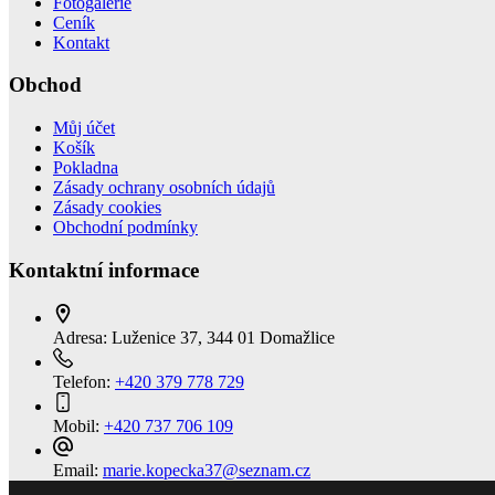
Fotogalerie
Ceník
Kontakt
Obchod
Můj účet
Košík
Pokladna
Zásady ochrany osobních údajů
Zásady cookies
Obchodní podmínky
Kontaktní informace
Adresa:
Luženice 37, 344 01 Domažlice
Telefon:
+420 379 778 729
Mobil:
+420 737 706 109
Email:
marie.kopecka37@seznam.cz