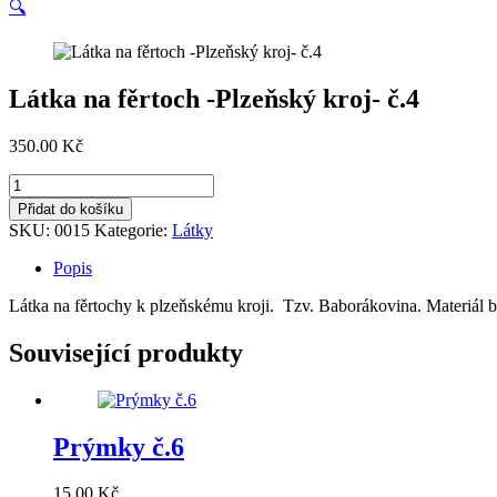
🔍
Látka na fěrtoch -Plzeňský kroj- č.4
350.00
Kč
Látka
na
Přidat do košíku
fěrtoch
SKU:
0015
Kategorie:
Látky
-
Plzeňský
Popis
kroj-
č.4
Látka na fěrtochy k plzeňskému kroji. Tzv. Baborákovina. Materiál b
množství
Související produkty
Prýmky č.6
15.00
Kč