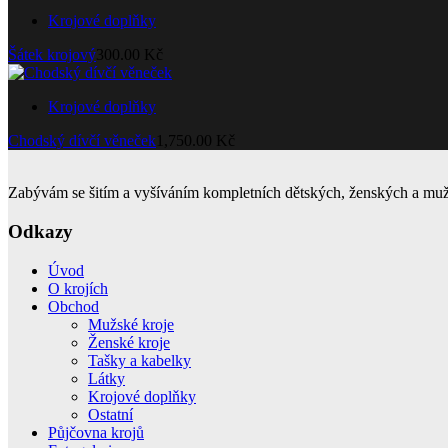
Krojové doplňky
Šátek krojový
300.00
Kč
Krojové doplňky
Chodský dívčí věneček
1,750.00
Kč
Zabývám se šitím a vyšíváním kompletních dětských, ženských a muž
Odkazy
Úvod
O krojích
Obchod
Mužské kroje
Ženské kroje
Tašky a kabelky
Látky
Krojové doplňky
Ostatní
Půjčovna krojů