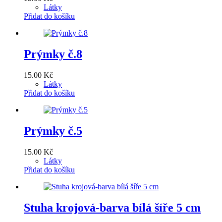
Látky
Přidat do košíku
Prýmky č.8
15.00
Kč
Látky
Přidat do košíku
Prýmky č.5
15.00
Kč
Látky
Přidat do košíku
Stuha krojová-barva bílá šíře 5 cm