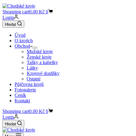
Shopping cart
0.00
Kč
0
Login
Hledat
Úvod
O krojích
Obchod
Mužské kroje
Ženské kroje
Tašky a kabelky
Látky
Krojové doplňky
Ostatní
Půjčovna krojů
Fotogalerie
Ceník
Kontakt
Shopping cart
0.00
Kč
0
Login
Hledat