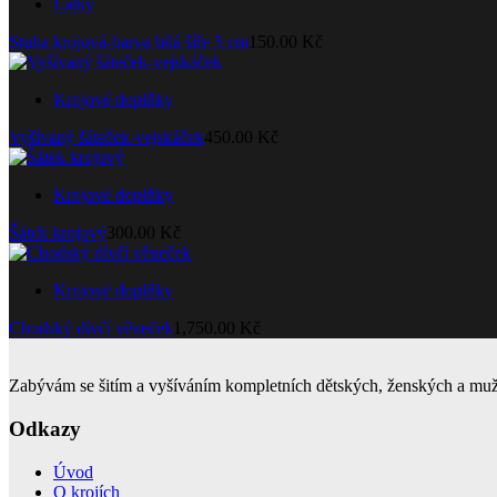
Látky
Stuha krojová-barva bílá šíře 5 cm
150.00
Kč
Krojové doplňky
Vyšívaný šáteček-vejskáček
450.00
Kč
Krojové doplňky
Šátek krojový
300.00
Kč
Krojové doplňky
Chodský dívčí věneček
1,750.00
Kč
Zabývám se šitím a vyšíváním kompletních dětských, ženských a muž
Odkazy
Úvod
O krojích