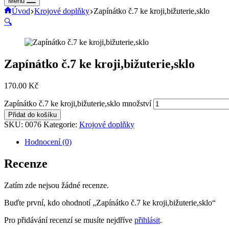
Menu
Úvod
Krojové doplňky
Zapínátko č.7 ke kroji,bižuterie,sklo
🔍
Zapínátko č.7 ke kroji,bižuterie,sklo
170.00
Kč
Zapínátko č.7 ke kroji,bižuterie,sklo množství
Přidat do košíku
SKU:
0076
Kategorie:
Krojové doplňky
Hodnocení (0)
Recenze
Zatím zde nejsou žádné recenze.
Buďte první, kdo ohodnotí „Zapínátko č.7 ke kroji,bižuterie,sklo“
Pro přidávání recenzí se musíte nejdříve
přihlásit
.