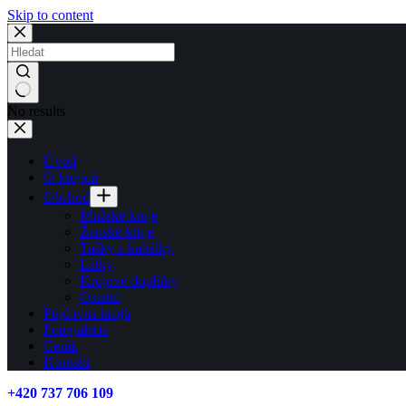
Skip to content
No results
Úvod
O krojích
Obchod
Mužské kroje
Ženské kroje
Tašky a kabelky
Látky
Krojové doplňky
Ostatní
Půjčovna krojů
Fotogalerie
Ceník
Kontakt
+420 737 706 109