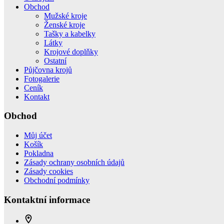
Obchod
Mužské kroje
Ženské kroje
Tašky a kabelky
Látky
Krojové doplňky
Ostatní
Půjčovna krojů
Fotogalerie
Ceník
Kontakt
Obchod
Můj účet
Košík
Pokladna
Zásady ochrany osobních údajů
Zásady cookies
Obchodní podmínky
Kontaktní informace