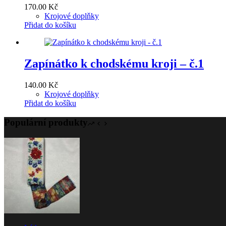
170.00
Kč
Krojové doplňky
Přidat do košíku
Zapínátko k chodskému kroji – č.1
140.00
Kč
Krojové doplňky
Přidat do košíku
Populární produkty