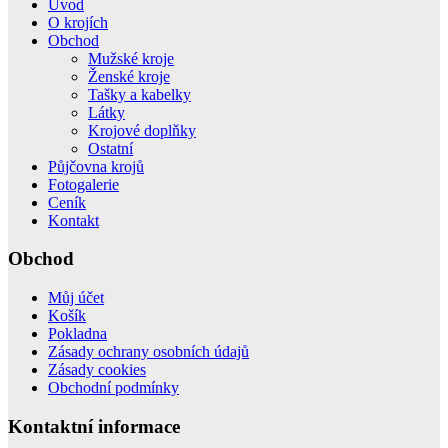
Úvod
O krojích
Obchod
Mužské kroje
Ženské kroje
Tašky a kabelky
Látky
Krojové doplňky
Ostatní
Půjčovna krojů
Fotogalerie
Ceník
Kontakt
Obchod
Můj účet
Košík
Pokladna
Zásady ochrany osobních údajů
Zásady cookies
Obchodní podmínky
Kontaktní informace