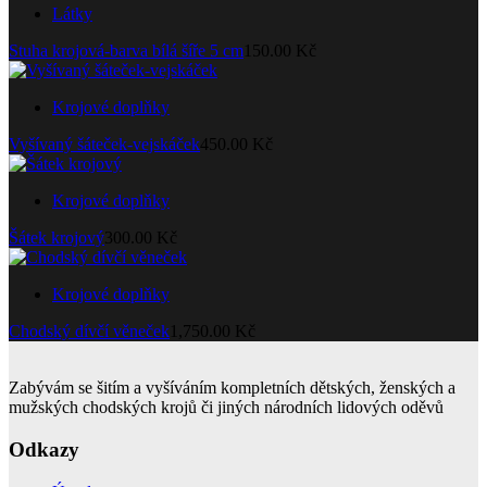
Látky
Stuha krojová-barva bílá šíře 5 cm
150.00
Kč
Krojové doplňky
Vyšívaný šáteček-vejskáček
450.00
Kč
Krojové doplňky
Šátek krojový
300.00
Kč
Krojové doplňky
Chodský dívčí věneček
1,750.00
Kč
Zabývám se šitím a vyšíváním kompletních dětských, ženských a
mužských chodských krojů či jiných národních lidových oděvů
Odkazy