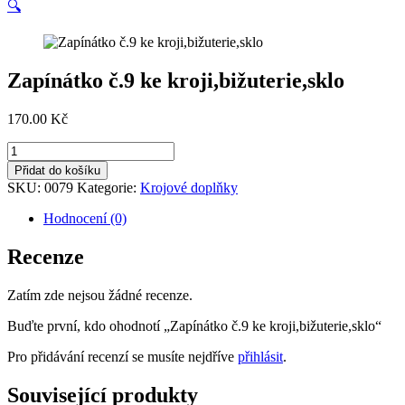
🔍
Zapínátko č.9 ke kroji,bižuterie,sklo
170.00
Kč
Zapínátko
č.9
Přidat do košíku
ke
SKU:
0079
Kategorie:
Krojové doplňky
kroji,bižuterie,sklo
množství
Hodnocení (0)
Recenze
Zatím zde nejsou žádné recenze.
Buďte první, kdo ohodnotí „Zapínátko č.9 ke kroji,bižuterie,sklo“
Pro přidávání recenzí se musíte nejdříve
přihlásit
.
Související produkty